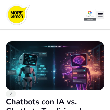
Google Partner P
IA
Chatbots con IA vs.