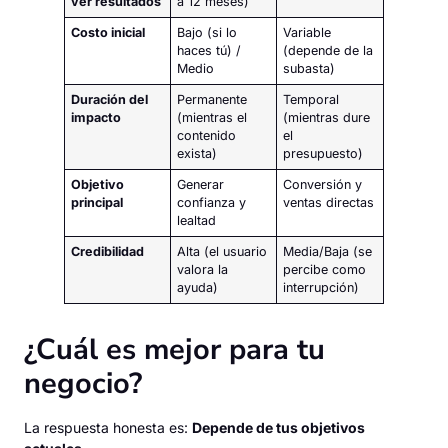
ver resultados
a 12 meses)
Costo inicial
Bajo (si lo
Variable
haces tú) /
(depende de la
Medio
subasta)
Duración del
Permanente
Temporal
impacto
(mientras el
(mientras dure
contenido
el
exista)
presupuesto)
Objetivo
Generar
Conversión y
principal
confianza y
ventas directas
lealtad
Credibilidad
Alta (el usuario
Media/Baja (se
valora la
percibe como
ayuda)
interrupción)
¿Cuál es mejor para tu
negocio?
La respuesta honesta es:
Depende de tus objetivos